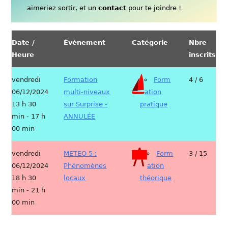
aimeriez sortir, et un
contact
pour te joindre !
Date /
Évènement
Catégorie
Nbre
Heure
inscrits
vendredi
Formation
Form
4 / 6
06/12/2024
multi-niveaux
ation
13 h 30
sur Surprise -
pratique
min - 17 h
ANNULÉE
00 min
vendredi
METEO 5 :
Form
3 / 15
06/12/2024
Phénomènes
ation
18 h 30
locaux
théorique
min - 21 h
00 min