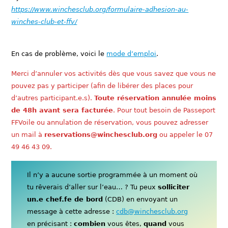
https://www.winchesclub.org/formulaire-adhesion-au-
winches-club-et-ffv/
En cas de problème, voici le
mode d’emploi
.
Merci d’annuler vos activités dès que vous savez que vous ne
pouvez pas y participer (afin de libérer des places pour
d’autres participant.e.s).
Toute réservation annulée moins
de 48h avant sera facturée
. Pour tout besoin de Passeport
FFVoile ou annulation de réservation, vous pouvez adresser
un mail à
reservations@winchesclub.org
ou appeler le 07
49 46 43 09.
Il n’y a aucune sortie programmée à un moment où
tu rêverais d’aller sur l’eau… ? Tu peux
solliciter
un.e chef.fe de bord
(CDB) en envoyant un
message à cette adresse :
cdb@winchesclub.org
en précisant :
combien
vous êtes,
quand
vous