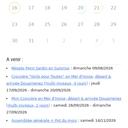
16
17
18
19
20
21
22
23
24
25
26
27
28
29
30
31
1
2
3
4
5
A venir :
Régate Penn Sardin en Surprise
: dimanche 09/08/2026
Croisière "Voile pour Toutes" en Mer d'Iroise, départ &
arrivée Douarnenez (multi-niveaux, 4 jours)
: jeudi
17/09/2026 - dimanche 20/09/2026
Mini Croisière en Mer d'Iroise, départ & arrivée Douarnenez
(multi-niveaux, 2 jours)
: samedi 26/09/2026 - dimanche
27/09/2026
Assemblée générale + Pot du mois
: samedi 14/11/2026