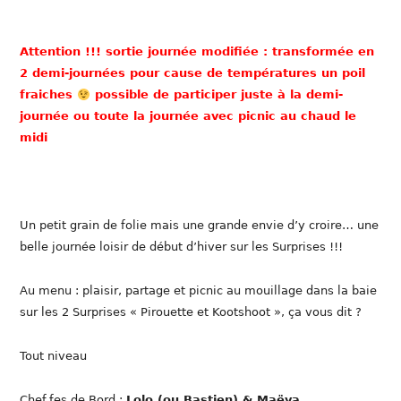
Attention !!! sortie journée modifiée : transformée en
2 demi-journées pour cause de températures un poil
fraiches
possible de participer juste à la demi-
journée ou toute la journée avec picnic au chaud le
midi
Un petit grain de folie mais une grande envie d’y croire… une
belle journée loisir de début d’hiver sur les Surprises !!!
Au menu : plaisir, partage et picnic au mouillage dans la baie
sur les 2 Surprises « Pirouette et Kootshoot », ça vous dit ?
Tout niveau
Chef.fes de Bord :
Lolo (ou Bastien) & Maëva