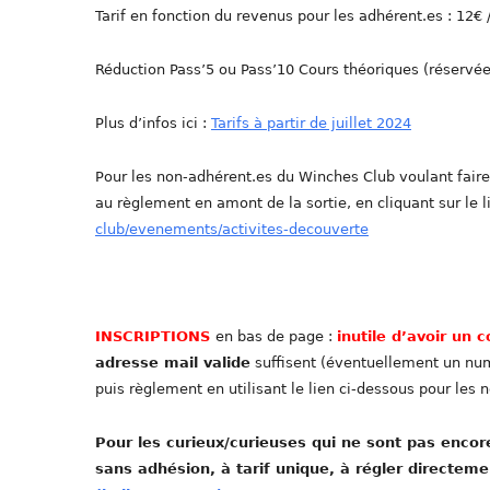
Tarif en fonction du revenus pour les adhérent.es : 12€ /
Réduction Pass’5 ou Pass’10 Cours théoriques (réservée
Plus d’infos ici :
Tarifs à partir de juillet 2024
Pour les non-adhérent.es du Winches Club voulant fair
au règlement en amont de la sortie, en cliquant sur le l
club/evenements/activites-decouverte
INSCRIPTIONS
en bas de page :
inutile d’avoir un
adresse mail valide
suffisent (éventuellement un num
puis règlement en utilisant le lien ci-dessous pour les 
Pour les curieux/curieuses qui ne sont pas enco
sans adhésion, à tarif unique, à régler directeme