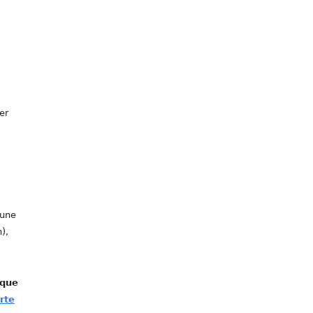
er
 une
),
ique
rte