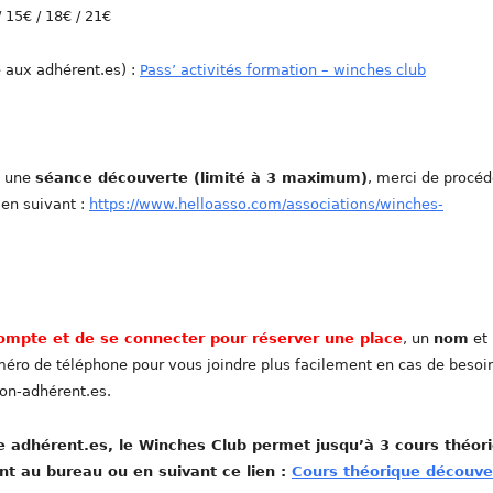
 15€ / 18€ / 21€
 aux adhérent.es) :
Pass’ activités formation – winches club
e une
séance découverte (limité à 3 maximum)
, merci de procéd
ien suivant :
https://www.helloasso.com/associations/winches-
 compte et de se connecter pour réserver une place
, un
nom
et
éro de téléphone pour vous joindre plus facilement en cas de besoin
non-adhérent.es.
re adhérent.es, le Winches Club permet jusqu’à 3 cours théor
nt au bureau ou en suivant ce lien :
Cours théorique découve