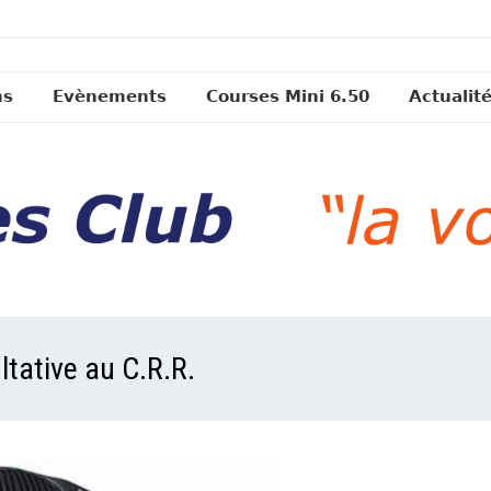
ns
Evènements
Courses Mini 6.50
Actualit
ltative au C.R.R.