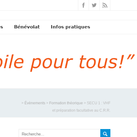
és
Bénévolat
Infos pratiques
>
Évènements
>
Formation théorique
>
SECU 1 : VHF
et préparation facultative au C.R.R.