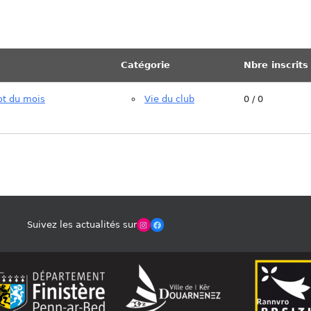
Catégorie
Nbre inscrits
ot du mois
Vie du club
0 / 0
Winches Club Officiel
Facebook
Suivez les actualités sur