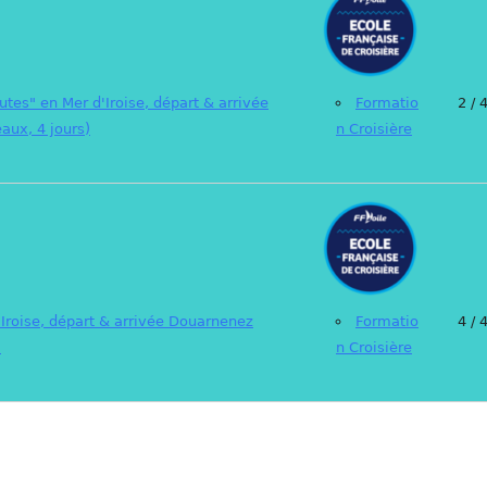
utes" en Mer d'Iroise, départ & arrivée
Formatio
2 / 
aux, 4 jours)
n Croisière
'Iroise, départ & arrivée Douarnenez
Formatio
4 / 
)
n Croisière