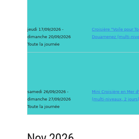
jeudi 17/09/2026 -
Croisière "Voile pour To
dimanche 20/09/2026
Douarnenez (multi-nive
Toute la journée
samedi 26/09/2026 -
Mini Croisière en Mer d
dimanche 27/09/2026
(multi-niveaux, 2 jours
Toute la journée
Nov 2026