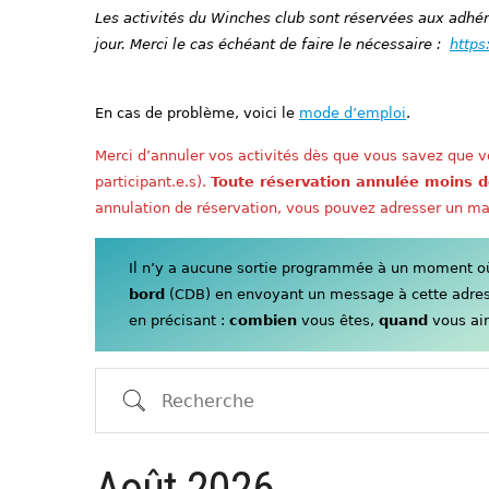
Les activités du Winches club sont réservées aux adhére
jour. Merci le cas échéant de faire le nécessaire :
https
En cas de problème, voici le
mode d’emploi
.
Merci d’annuler vos activités dès que vous savez que vo
participant.e.s).
Toute réservation annulée moins d
annulation de réservation, vous pouvez adresser un ma
Il n’y a aucune sortie programmée à un moment où 
bord
(CDB) en envoyant un message à cette adre
en précisant :
combien
vous êtes,
quand
vous aim
Recherche
Août 2026