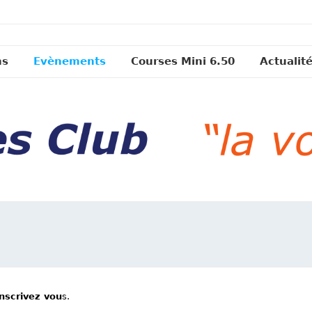
ns
Evènements
Courses Mini 6.50
Actualit
inscrivez vou
s.