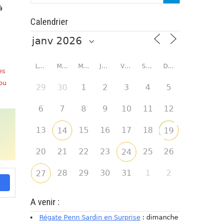
à
Calendrier
LUNDI
MARDI
MERCREDI
JEUDI
VENDREDI
SAMEDI
DIMANCHE
es
 ou
29
30
1
2
3
4
5
6
7
8
9
10
11
12
13
15
16
17
18
14
19
20
21
22
23
25
26
24
28
29
30
31
1
2
27
A venir :
Régate Penn Sardin en Surprise
: dimanche