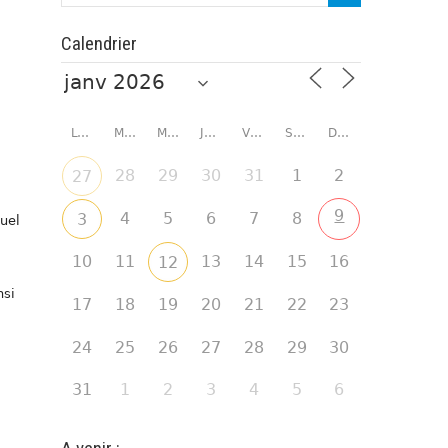
Calendrier
LUNDI
MARDI
MERCREDI
JEUDI
VENDREDI
SAMEDI
DIMANCHE
28
29
30
31
1
2
27
9
4
5
6
7
8
3
uel
10
11
13
14
15
16
12
nsi
17
18
19
20
21
22
23
24
25
26
27
28
29
30
31
1
2
3
4
5
6