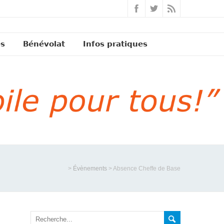
és
Bénévolat
Infos pratiques
>
Évènements
>
Absence Cheffe de Base