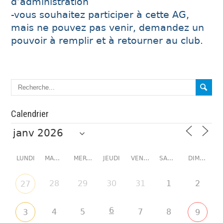
d’administration
-vous souhaitez participer à cette AG,
mais ne pouvez pas venir, demandez un
pouvoir à remplir et à retourner au club.
Calendrier
LUNDI
MARDI
MERCREDI
JEUDI
VENDREDI
SAMEDI
DIMANCHE
28
29
30
31
1
2
27
6
4
5
7
8
3
9