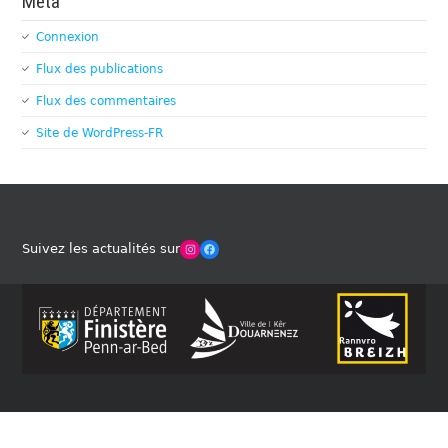
Méta
Connexion
Flux des publications
Flux des commentaires
Site de WordPress-FR
Winches Club Officiel
Facebook
Suivez les actualités sur