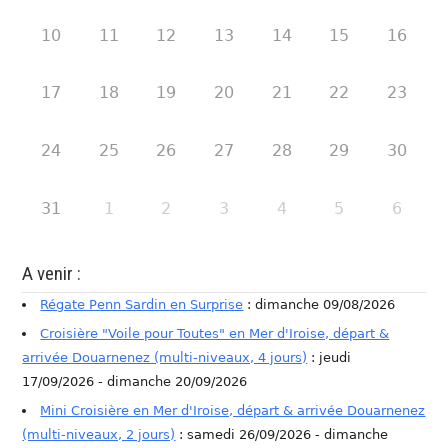
10
11
12
13
14
15
16
17
18
19
20
21
22
23
24
25
26
27
28
29
30
31
1
2
3
4
5
6
A venir :
Régate Penn Sardin en Surprise
: dimanche 09/08/2026
Croisière "Voile pour Toutes" en Mer d'Iroise, départ &
arrivée Douarnenez (multi-niveaux, 4 jours)
: jeudi
17/09/2026 - dimanche 20/09/2026
Mini Croisière en Mer d'Iroise, départ & arrivée Douarnenez
(multi-niveaux, 2 jours)
: samedi 26/09/2026 - dimanche