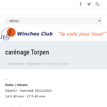
carénage Torpen
>
Évènements
>
Maintenance
>
carénage Torpen
-
Date / Heure
Date(s) - mercredi 10/11/2021
14 h 30 min - 17 h 45 min