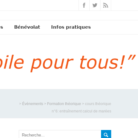
és
Bénévolat
Infos pratiques
>
Évènements
>
Formation théorique
>
cours théorique
n°6: entraînement calcul de marées