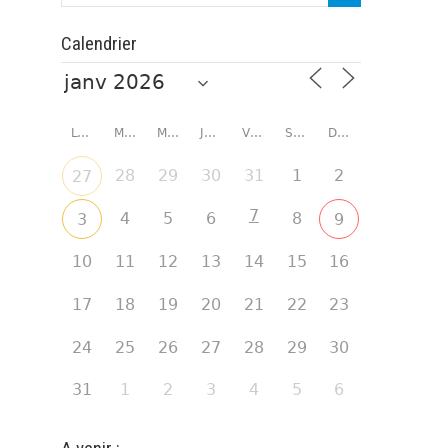
Calendrier
LUNDI
MARDI
MERCREDI
JEUDI
VENDREDI
SAMEDI
DIMANCHE
28
29
30
31
1
2
27
7
4
5
6
8
3
9
10
11
12
13
14
15
16
17
18
19
20
21
22
23
24
25
26
27
28
29
30
31
1
2
3
4
5
6