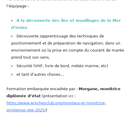
l’équipage :
A la découverte des îles et mouillages de la Mer
d’Iroise
Découverte /apprentissage des techniques de
positionnement et de préparation de navigation, dans un
environnement où la prise en compte du courant de marée
prend tout son sens.
Sécurité (VHF, livre de bord, météo marine, etc)
et tant d’autres choses…
Formation embarquée encadrée par :
Morgane,
monitrice
diplômée d’état
(présentation ici :
https://www.winchesclub.org/moniteur-et-monitrice-
printemps-ete-2025/
)