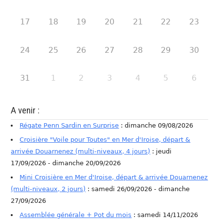
17
18
19
20
21
22
23
24
25
26
27
28
29
30
31
1
2
3
4
5
6
A venir :
Régate Penn Sardin en Surprise
: dimanche 09/08/2026
Croisière "Voile pour Toutes" en Mer d'Iroise, départ &
arrivée Douarnenez (multi-niveaux, 4 jours)
: jeudi
17/09/2026 - dimanche 20/09/2026
Mini Croisière en Mer d'Iroise, départ & arrivée Douarnenez
(multi-niveaux, 2 jours)
: samedi 26/09/2026 - dimanche
27/09/2026
Assemblée générale + Pot du mois
: samedi 14/11/2026