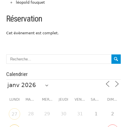
léopold fouquet
Réservation
Cet évènement est complet.
Calendrier
LUNDI
MARDI
MERCREDI
JEUDI
VENDREDI
SAMEDI
DIMANCHE
28
29
30
31
1
2
27