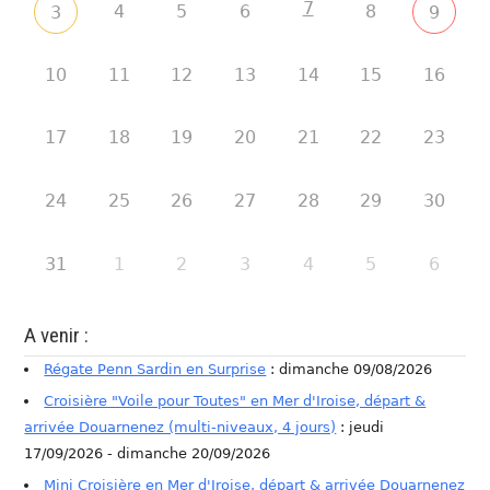
7
4
5
6
8
3
9
10
11
12
13
14
15
16
17
18
19
20
21
22
23
24
25
26
27
28
29
30
31
1
2
3
4
5
6
A venir :
Régate Penn Sardin en Surprise
: dimanche 09/08/2026
Croisière "Voile pour Toutes" en Mer d'Iroise, départ &
arrivée Douarnenez (multi-niveaux, 4 jours)
: jeudi
17/09/2026 - dimanche 20/09/2026
Mini Croisière en Mer d'Iroise, départ & arrivée Douarnenez