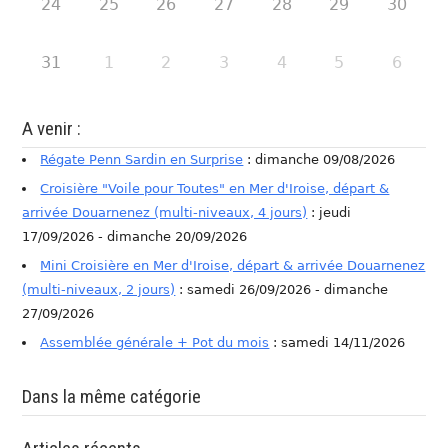
24
25
26
27
28
29
30
31
1
2
3
4
5
6
A venir :
Régate Penn Sardin en Surprise
: dimanche 09/08/2026
Croisière "Voile pour Toutes" en Mer d'Iroise, départ &
arrivée Douarnenez (multi-niveaux, 4 jours)
: jeudi
17/09/2026 - dimanche 20/09/2026
Mini Croisière en Mer d'Iroise, départ & arrivée Douarnenez
(multi-niveaux, 2 jours)
: samedi 26/09/2026 - dimanche
27/09/2026
Assemblée générale + Pot du mois
: samedi 14/11/2026
Dans la même catégorie