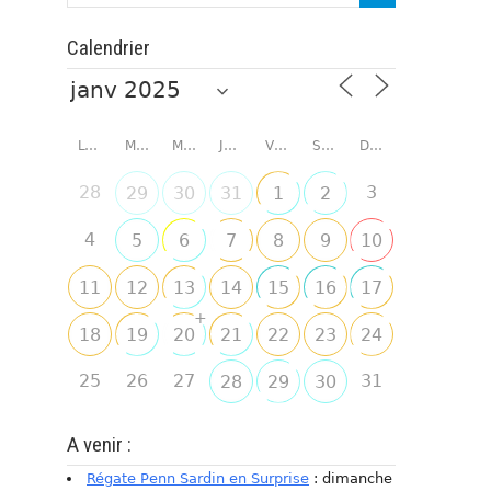
Calendrier
LUNDI
MARDI
MERCREDI
JEUDI
VENDREDI
SAMEDI
DIMANCHE
28
3
29
30
31
1
2
4
5
6
7
8
9
10
11
12
13
14
15
16
17
+
18
19
20
21
22
23
24
25
26
27
31
28
29
30
A venir :
Régate Penn Sardin en Surprise
: dimanche