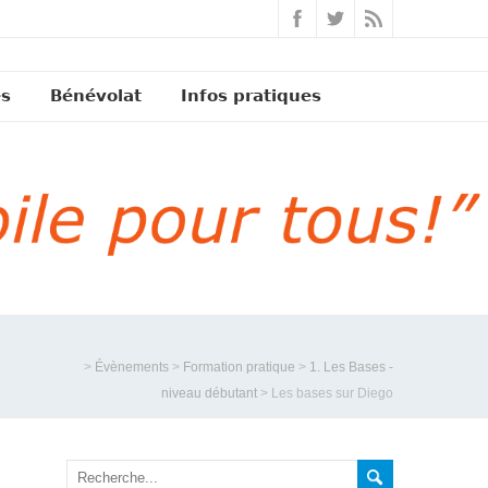
és
Bénévolat
Infos pratiques
>
Évènements
>
Formation pratique
>
1. Les Bases -
niveau débutant
>
Les bases sur Diego