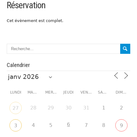
Réservation
Cet évènement est complet.
Calendrier
LUNDI
MARDI
MERCREDI
JEUDI
VENDREDI
SAMEDI
DIMANCHE
28
29
30
31
1
2
27
6
4
5
7
8
3
9