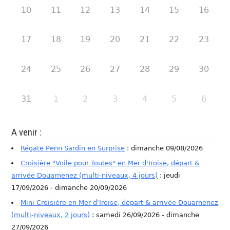
10
11
12
13
14
15
16
17
18
19
20
21
22
23
24
25
26
27
28
29
30
31
1
2
3
4
5
6
A venir :
Régate Penn Sardin en Surprise
: dimanche 09/08/2026
Croisière "Voile pour Toutes" en Mer d'Iroise, départ &
arrivée Douarnenez (multi-niveaux, 4 jours)
: jeudi
17/09/2026 - dimanche 20/09/2026
Mini Croisière en Mer d'Iroise, départ & arrivée Douarnenez
(multi-niveaux, 2 jours)
: samedi 26/09/2026 - dimanche
27/09/2026