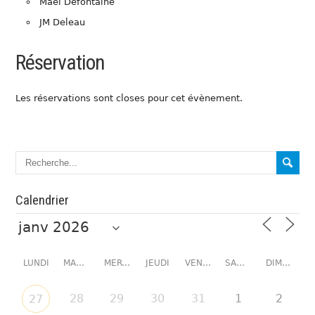
Mael Defontaine
JM Deleau
Réservation
Les réservations sont closes pour cet évènement.
Calendrier
LUNDI
MARDI
MERCREDI
JEUDI
VENDREDI
SAMEDI
DIMANCHE
28
29
30
31
1
2
27