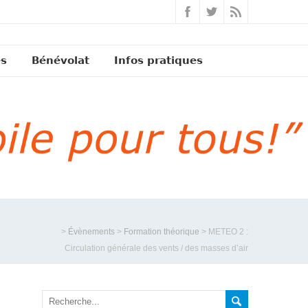
és
Bénévolat
Infos pratiques
>
Évènements
>
Formation théorique
>
METEO 2 :
Circulation générale des vents / des masses d’air