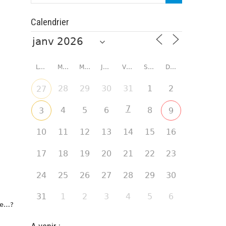
Calendrier
LUNDI
MARDI
MERCREDI
JEUDI
VENDREDI
SAMEDI
DIMANCHE
28
29
30
31
1
2
27
7
4
5
6
8
3
9
10
11
12
13
14
15
16
17
18
19
20
21
22
23
24
25
26
27
28
29
30
31
1
2
3
4
5
6
re…?