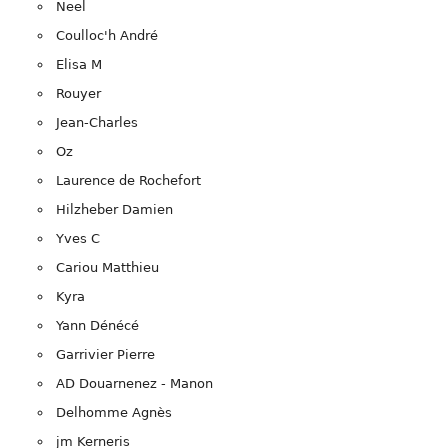
Neel
Coulloc'h André
Elisa M
Rouyer
Jean-Charles
Oz
Laurence de Rochefort
Hilzheber Damien
Yves C
Cariou Matthieu
Kyra
Yann Dénécé
Garrivier Pierre
AD Douarnenez - Manon
Delhomme Agnès
jm Kerneris