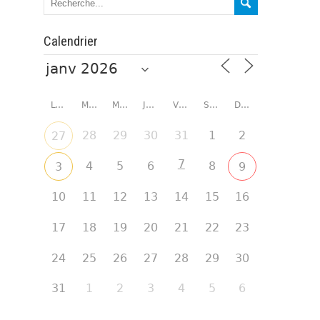
Calendrier
LUNDI
MARDI
MERCREDI
JEUDI
VENDREDI
SAMEDI
DIMANCHE
28
29
30
31
1
2
27
7
4
5
6
8
3
9
10
11
12
13
14
15
16
17
18
19
20
21
22
23
24
25
26
27
28
29
30
31
1
2
3
4
5
6