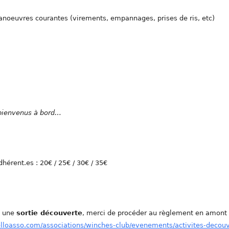
oeuvres courantes (virements, empannages, prises de ris, etc)
s bienvenus à bord…
dhérent.es : 20€ / 25€ / 30€ / 35€
e une
sortie découverte
, merci de procéder au règlement en amont
elloasso.com/associations/winches-club/evenements/activites-decou