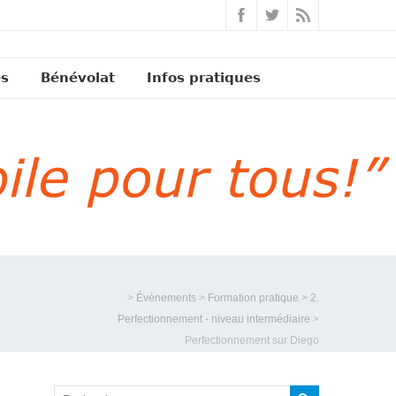
és
Bénévolat
Infos pratiques
>
Évènements
>
Formation pratique
>
2.
Perfectionnement - niveau intermédiaire
>
Perfectionnement sur Diego