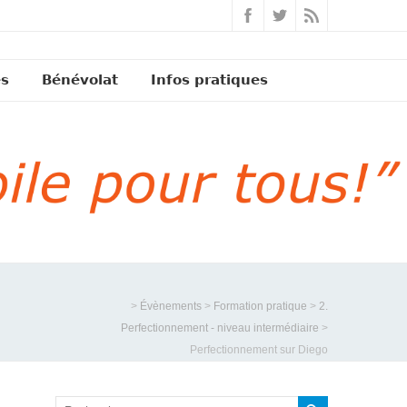
és
Bénévolat
Infos pratiques
>
Évènements
>
Formation pratique
>
2.
Perfectionnement - niveau intermédiaire
>
Perfectionnement sur Diego