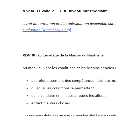
Niveau FFVoile 2 – 3 = niveau intermédiaire
Livret de formation et d’autoévaluation disponible sur l
évaluation (winchesclub.org)
RDV 9h
au 1er étage de la Maison du Nautisme.
Au menu suivant les conditions et les besoins / envies 
approfondissement des compétences liées aux man
du spi si les conditions le permettent
de la conduite en finesse à toutes les allures
et tant d’autres choses…
Séance encadrée par un.e moniteur.ice diplômé.e : Lolo