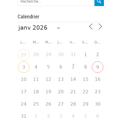
Calendrier
LUNDI
MARDI
MERCREDI
JEUDI
VENDREDI
SAMEDI
DIMANCHE
28
29
30
31
1
2
27
7
4
5
6
8
3
9
10
11
12
13
14
15
16
17
18
19
20
21
22
23
24
25
26
27
28
29
30
31
1
2
3
4
5
6