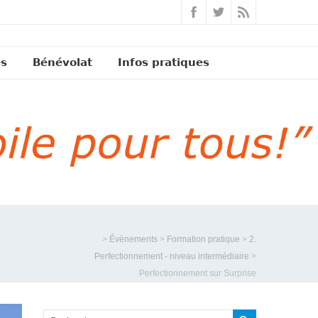
és
Bénévolat
Infos pratiques
>
Évènements
>
Formation pratique
>
2.
Perfectionnement - niveau intermédiaire
>
Perfectionnement sur Surprise