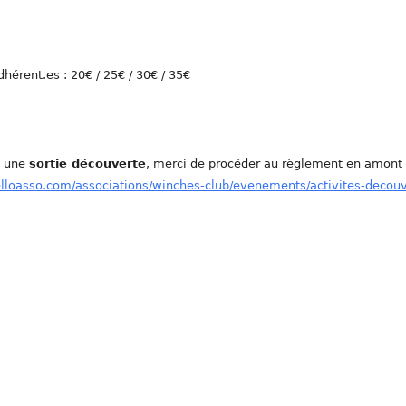
dhérent.es : 20€ / 25€ / 30€ / 35€
e une
sortie découverte
, merci de procéder au règlement en amont
elloasso.com/associations/winches-club/evenements/activites-decou