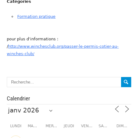
Catégories
Formation pratique
pour plus d’informations :
/
http://www.winchesclub.org/passer-le-permis-cotier-au-
winches-club/
Calendrier
LUNDI
MARDI
MERCREDI
JEUDI
VENDREDI
SAMEDI
DIMANCHE