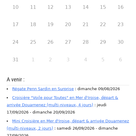
10
11
12
13
14
15
16
17
18
19
20
21
22
23
24
25
26
27
28
29
30
31
1
2
3
4
5
6
A venir :
Régate Penn Sardin en Surprise
: dimanche 09/08/2026
Croisière "Voile pour Toutes" en Mer d'Iroise, départ &
arrivée Douarnenez (multi-niveaux, 4 jours)
: jeudi
17/09/2026 - dimanche 20/09/2026
Mini Croisière en Mer d'Iroise, départ & arrivée Douarnenez
(multi-niveaux, 2 jours)
: samedi 26/09/2026 - dimanche
27/09/2026