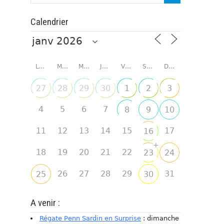
Calendrier
LUNDI
MARDI
MERCREDI
JEUDI
VENDREDI
SAMEDI
DIMANCHE
27
28
29
30
1
2
3
4
5
6
7
8
9
10
11
12
13
14
15
17
16
+
18
19
20
21
22
23
24
26
27
28
29
31
25
30
A venir :
Régate Penn Sardin en Surprise
: dimanche