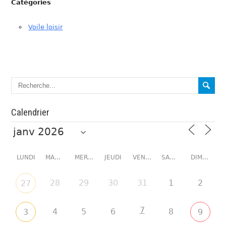
Catégories
Voile loisir
Calendrier
LUNDI
MARDI
MERCREDI
JEUDI
VENDREDI
SAMEDI
DIMANCHE
28
29
30
31
1
2
27
7
4
5
6
8
3
9