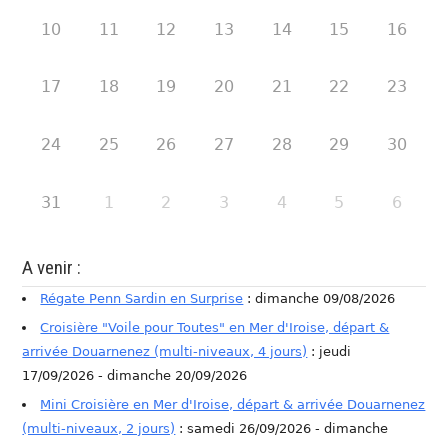
10
11
12
13
14
15
16
17
18
19
20
21
22
23
24
25
26
27
28
29
30
31
1
2
3
4
5
6
A venir :
Régate Penn Sardin en Surprise
: dimanche 09/08/2026
Croisière "Voile pour Toutes" en Mer d'Iroise, départ &
arrivée Douarnenez (multi-niveaux, 4 jours)
: jeudi
17/09/2026 - dimanche 20/09/2026
Mini Croisière en Mer d'Iroise, départ & arrivée Douarnenez
(multi-niveaux, 2 jours)
: samedi 26/09/2026 - dimanche