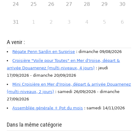
24
25
26
27
28
29
30
31
1
2
3
4
5
6
A venir :
Régate Penn Sardin en Surprise
: dimanche 09/08/2026
Croisière "Voile pour Toutes" en Mer d'Iroise, départ &
arrivée Douarnenez (multi-niveaux, 4 jours)
: jeudi
17/09/2026 - dimanche 20/09/2026
Mini Croisière en Mer d'Iroise, départ & arrivée Douarnenez
(multi-niveaux, 2 jours)
: samedi 26/09/2026 - dimanche
27/09/2026
Assemblée générale + Pot du mois
: samedi 14/11/2026
Dans la même catégorie