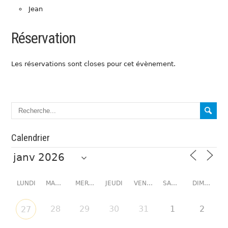
Jean
Réservation
Les réservations sont closes pour cet évènement.
Calendrier
LUNDI
MARDI
MERCREDI
JEUDI
VENDREDI
SAMEDI
DIMANCHE
28
29
30
31
1
2
27