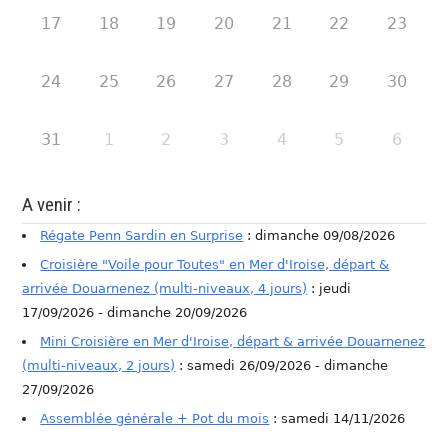
17
18
19
20
21
22
23
24
25
26
27
28
29
30
31
1
2
3
4
5
6
A venir :
Régate Penn Sardin en Surprise
: dimanche 09/08/2026
Croisière "Voile pour Toutes" en Mer d'Iroise, départ &
arrivée Douarnenez (multi-niveaux, 4 jours)
: jeudi
17/09/2026 - dimanche 20/09/2026
Mini Croisière en Mer d'Iroise, départ & arrivée Douarnenez
(multi-niveaux, 2 jours)
: samedi 26/09/2026 - dimanche
27/09/2026
Assemblée générale + Pot du mois
: samedi 14/11/2026