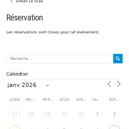
Erwan Le Scao
Réservation
Les réservations sont closes pour cet évènement.
Calendrier
LUNDI
MARDI
MERCREDI
JEUDI
VENDREDI
SAMEDI
DIMANCHE
28
29
30
31
1
2
27