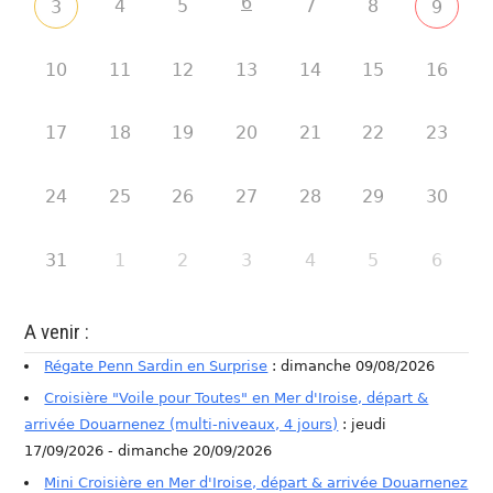
6
4
5
7
8
3
9
10
11
12
13
14
15
16
17
18
19
20
21
22
23
24
25
26
27
28
29
30
31
1
2
3
4
5
6
A venir :
Régate Penn Sardin en Surprise
: dimanche 09/08/2026
Croisière "Voile pour Toutes" en Mer d'Iroise, départ &
arrivée Douarnenez (multi-niveaux, 4 jours)
: jeudi
17/09/2026 - dimanche 20/09/2026
Mini Croisière en Mer d'Iroise, départ & arrivée Douarnenez