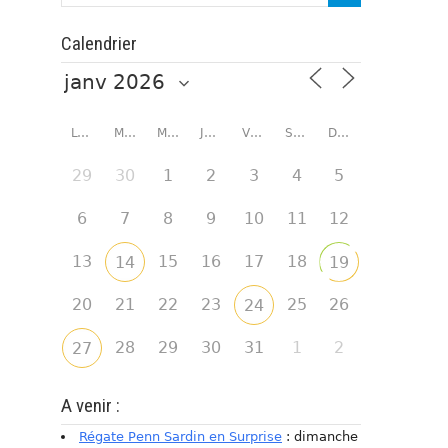
Calendrier
LUNDI
MARDI
MERCREDI
JEUDI
VENDREDI
SAMEDI
DIMANCHE
29
30
1
2
3
4
5
6
7
8
9
10
11
12
13
15
16
17
18
14
19
20
21
22
23
25
26
24
28
29
30
31
1
2
27
A venir :
Régate Penn Sardin en Surprise
: dimanche