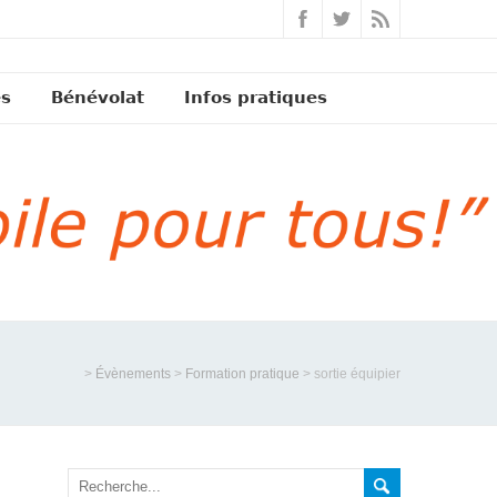
és
Bénévolat
Infos pratiques
>
Évènements
>
Formation pratique
>
sortie équipier