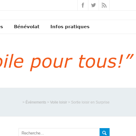
és
Bénévolat
Infos pratiques
>
Évènements
>
Voile loisir
>
Sortie loisir en Surprise