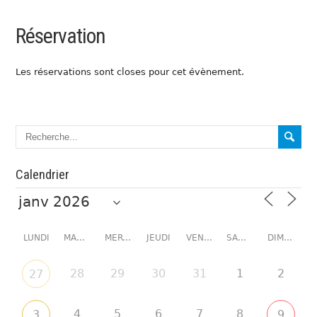
Réservation
Les réservations sont closes pour cet évènement.
Calendrier
LUNDI
MARDI
MERCREDI
JEUDI
VENDREDI
SAMEDI
DIMANCHE
28
29
30
31
1
2
27
4
5
6
7
8
3
9