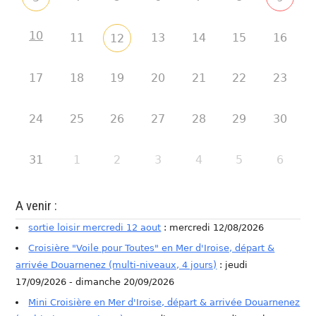
10
11
13
14
15
16
12
17
18
19
20
21
22
23
24
25
26
27
28
29
30
31
1
2
3
4
5
6
A venir :
sortie loisir mercredi 12 aout
: mercredi 12/08/2026
Croisière "Voile pour Toutes" en Mer d'Iroise, départ &
arrivée Douarnenez (multi-niveaux, 4 jours)
: jeudi
17/09/2026 - dimanche 20/09/2026
Mini Croisière en Mer d'Iroise, départ & arrivée Douarnenez