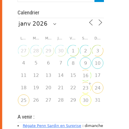
Calendrier
LUNDI
MARDI
MERCREDI
JEUDI
VENDREDI
SAMEDI
DIMANCHE
27
28
29
30
1
2
3
4
5
6
7
8
9
10
11
12
13
14
15
17
16
+
18
19
20
21
22
23
24
26
27
28
29
31
25
30
A venir :
Régate Penn Sardin en Surprise
: dimanche