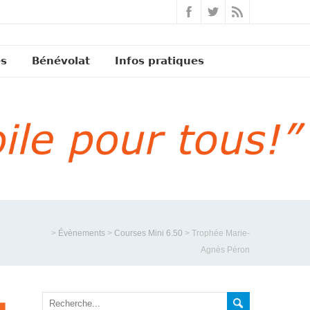
és
Bénévolat
Infos pratiques
>
Évènements
>
Courses Mini 6.50
>
Trophée Marie-
Agnès Péron