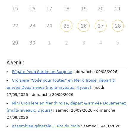
15
16
17
18
19
20
21
22
23
24
25
26
27
28
29
30
1
2
3
4
5
A venir :
Régate Penn Sardin en Surprise
: dimanche 09/08/2026
Croisière "Voile pour Toutes" en Mer d'Iroise, départ &
arrivée Douarnenez (multi-niveaux, 4 jours)
: jeudi
17/09/2026 - dimanche 20/09/2026
Mini Croisière en Mer d'Iroise, départ & arrivée Douarnenez
(multi-niveaux, 2 jours)
: samedi 26/09/2026 - dimanche
27/09/2026
Assemblée générale + Pot du mois
: samedi 14/11/2026