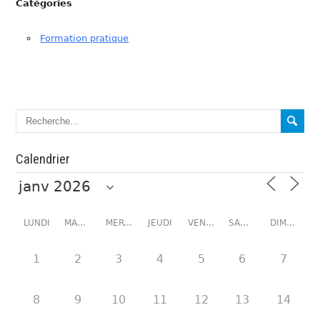
Catégories
Formation pratique
Calendrier
LUNDI
MARDI
MERCREDI
JEUDI
VENDREDI
SAMEDI
DIMANCHE
1
2
3
4
5
6
7
8
9
10
11
12
13
14