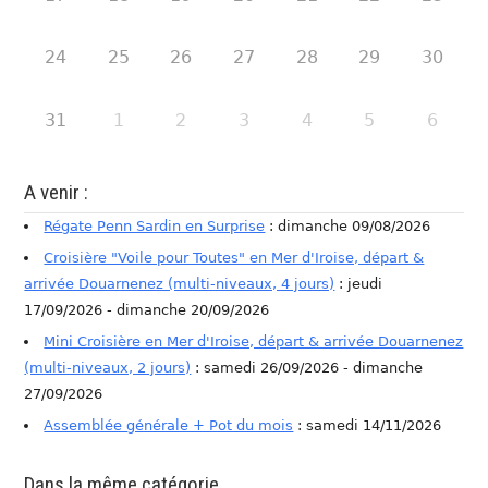
24
25
26
27
28
29
30
31
1
2
3
4
5
6
A venir :
Régate Penn Sardin en Surprise
: dimanche 09/08/2026
Croisière "Voile pour Toutes" en Mer d'Iroise, départ &
arrivée Douarnenez (multi-niveaux, 4 jours)
: jeudi
17/09/2026 - dimanche 20/09/2026
Mini Croisière en Mer d'Iroise, départ & arrivée Douarnenez
(multi-niveaux, 2 jours)
: samedi 26/09/2026 - dimanche
27/09/2026
Assemblée générale + Pot du mois
: samedi 14/11/2026
Dans la même catégorie