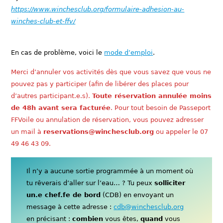
https://www.winchesclub.org/formulaire-adhesion-au-
winches-club-et-ffv/
En cas de problème, voici le
mode d’emploi
.
Merci d’annuler vos activités dès que vous savez que vous ne
pouvez pas y participer (afin de libérer des places pour
d’autres participant.e.s).
Toute réservation annulée moins
de 48h avant sera facturée
. Pour tout besoin de Passeport
FFVoile ou annulation de réservation, vous pouvez adresser
un mail à
reservations@winchesclub.org
ou appeler le 07
49 46 43 09.
Il n’y a aucune sortie programmée à un moment où
tu rêverais d’aller sur l’eau… ? Tu peux
solliciter
un.e chef.fe de bord
(CDB) en envoyant un
message à cette adresse :
cdb@winchesclub.org
en précisant :
combien
vous êtes,
quand
vous