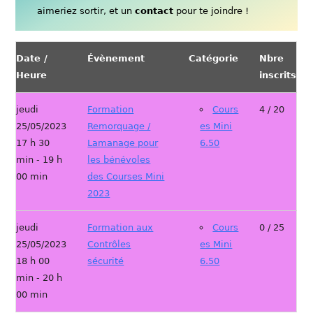
aimeriez sortir, et un
contact
pour te joindre !
Date /
Évènement
Catégorie
Nbre
Heure
inscrits
jeudi
Formation
Cours
4 / 20
25/05/2023
Remorquage /
es Mini
17 h 30
Lamanage pour
6.50
min - 19 h
les bénévoles
00 min
des Courses Mini
2023
jeudi
Formation aux
Cours
0 / 25
25/05/2023
Contrôles
es Mini
18 h 00
sécurité
6.50
min - 20 h
00 min