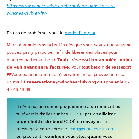
https://www.winchesclub.org/formulaire-adhesion-au-
winches-club-et-ffv/
En cas de problème, voici le
mode d’emploi
.
Merci d’annuler vos activités dès que vous savez que vous ne
pouvez pas y participer (afin de libérer des places pour
d’autres participant.e.s).
Toute réservation annulée moins
de 48h avant sera facturée
. Pour tout besoin de Passeport
FFVoile ou annulation de réservation, vous pouvez adresser
un mail à
reservations@winchesclub.org
ou appeler le 07
49 46 43 09.
Il n’y a aucune sortie programmée à un moment où
tu rêverais d’aller sur l’eau… ? Tu peux
solliciter
un.e chef.fe de bord
(CDB) en envoyant un
message à cette adresse :
cdb@winchesclub.org
en précisant :
combien
vous êtes,
quand
vous