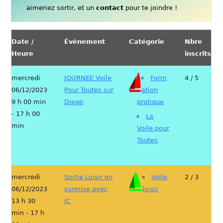
aimeriez sortir, et un
contact
pour te joindre !
Date /
Évènement
Catégorie
Nbre
Heure
inscrits
mercredi
JOURNEE Voile
Form
4 / 5
06/12/2023
Pour Toutes sur
ation
9 h 00 min
Diego
pratique
- 17 h 00
La
min
Voile pour
Toutes
mercredi
Sortie Loisir en
Voile
2 / 3
06/12/2023
surprise avec
loisir
13 h 30
JC
min - 17 h