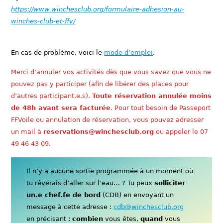
https://www.winchesclub.org/formulaire-adhesion-au-
winches-club-et-ffv/
En cas de problème, voici le
mode d’emploi
.
Merci d’annuler vos activités dès que vous savez que vous ne
pouvez pas y participer (afin de libérer des places pour
d’autres participant.e.s).
Toute réservation annulée moins
de 48h avant sera facturée
. Pour tout besoin de Passeport
FFVoile ou annulation de réservation, vous pouvez adresser
un mail à
reservations@winchesclub.org
ou appeler le 07
49 46 43 09.
Il n’y a aucune sortie programmée à un moment où
tu rêverais d’aller sur l’eau… ? Tu peux
solliciter
un.e chef.fe de bord
(CDB) en envoyant un
message à cette adresse :
cdb@winchesclub.org
en précisant :
combien
vous êtes,
quand
vous