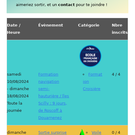
aimeriez sortir, et un
contact
pour te joindre !
Date /
Évènement
Catégorie
Nbre
Heure
inscrits
samedi
Formation
Format
4 / 4
10/08/2024
navigation
ion
- dimanche
semi-
Croisière
18/08/2024
hauturière / îles
Toute la
Scilly : 9 jours,
journée
de Roscoff à
Douarnenez
dimanche
Sortie surprise
Voile
0 / 4