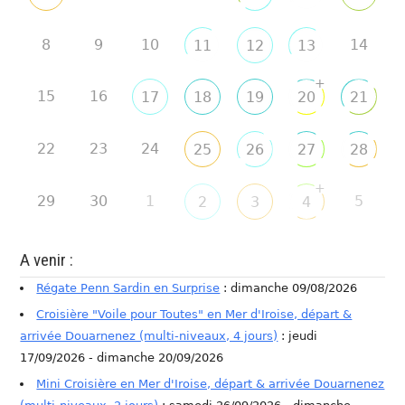
8
9
10
14
11
12
13
+
15
16
17
18
19
20
21
22
23
24
25
26
27
28
+
29
30
1
5
2
3
4
A venir :
Régate Penn Sardin en Surprise
: dimanche 09/08/2026
Croisière "Voile pour Toutes" en Mer d'Iroise, départ &
arrivée Douarnenez (multi-niveaux, 4 jours)
: jeudi
17/09/2026 - dimanche 20/09/2026
Mini Croisière en Mer d'Iroise, départ & arrivée Douarnenez