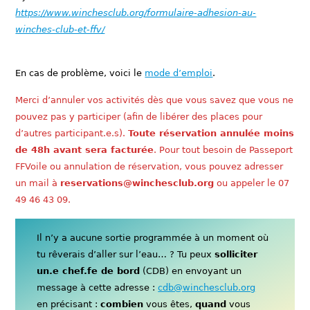
https://www.winchesclub.org/formulaire-adhesion-au-
winches-club-et-ffv/
En cas de problème, voici le
mode d’emploi
.
Merci d’annuler vos activités dès que vous savez que vous ne
pouvez pas y participer (afin de libérer des places pour
d’autres participant.e.s).
Toute réservation annulée moins
de 48h avant sera facturée
. Pour tout besoin de Passeport
FFVoile ou annulation de réservation, vous pouvez adresser
un mail à
reservations@winchesclub.org
ou appeler le 07
49 46 43 09.
Il n’y a aucune sortie programmée à un moment où
tu rêverais d’aller sur l’eau… ? Tu peux
solliciter
un.e chef.fe de bord
(CDB) en envoyant un
message à cette adresse :
cdb@winchesclub.org
en précisant :
combien
vous êtes,
quand
vous