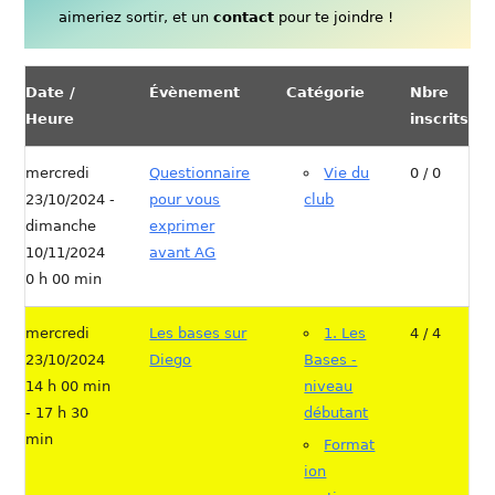
aimeriez sortir, et un
contact
pour te joindre !
Date /
Évènement
Catégorie
Nbre
Heure
inscrits
mercredi
Questionnaire
Vie du
0 / 0
23/10/2024 -
pour vous
club
dimanche
exprimer
10/11/2024
avant AG
0 h 00 min
mercredi
Les bases sur
1. Les
4 / 4
23/10/2024
Diego
Bases -
14 h 00 min
niveau
- 17 h 30
débutant
min
Format
ion