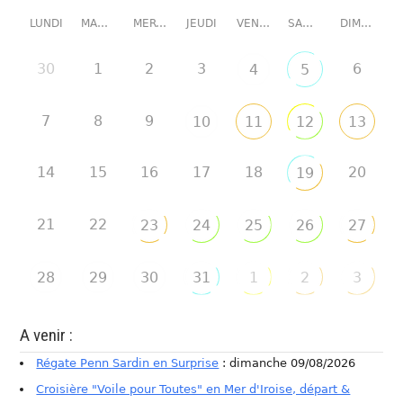
LUNDI
MARDI
MERCREDI
JEUDI
VENDREDI
SAMEDI
DIMANCHE
30
1
2
3
6
4
5
7
8
9
10
11
12
13
14
15
16
17
18
20
19
21
22
23
24
25
26
27
28
29
30
31
1
2
3
A venir :
Régate Penn Sardin en Surprise
: dimanche 09/08/2026
Croisière "Voile pour Toutes" en Mer d'Iroise, départ &