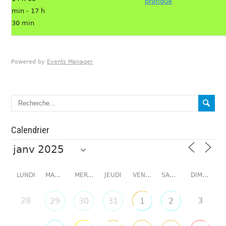
pratique
min - 17 h
30 min
Powered by
Events Manager
Calendrier
LUNDI
MARDI
MERCREDI
JEUDI
VENDREDI
SAMEDI
DIMANCHE
28
3
29
30
31
1
2