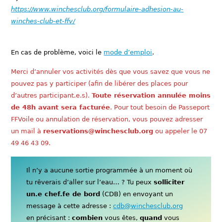
https://www.winchesclub.org/formulaire-adhesion-au-
winches-club-et-ffv/
En cas de problème, voici le
mode d’emploi
.
Merci d’annuler vos activités dès que vous savez que vous ne
pouvez pas y participer (afin de libérer des places pour
d’autres participant.e.s).
Toute réservation annulée moins
de 48h avant sera facturée
. Pour tout besoin de Passeport
FFVoile ou annulation de réservation, vous pouvez adresser
un mail à
reservations@winchesclub.org
ou appeler le 07
49 46 43 09.
Il n’y a aucune sortie programmée à un moment où
tu rêverais d’aller sur l’eau… ? Tu peux
solliciter
un.e chef.fe de bord
(CDB) en envoyant un
message à cette adresse :
cdb@winchesclub.org
en précisant :
combien
vous êtes,
quand
vous