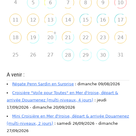
4
5
6
7
8
9
10
11
12
13
14
15
16
17
+
18
19
20
21
22
23
24
25
26
27
31
28
29
30
A venir :
Régate Penn Sardin en Surprise
: dimanche 09/08/2026
Croisière "Voile pour Toutes" en Mer d'Iroise, départ &
arrivée Douarnenez (multi-niveaux, 4 jours)
: jeudi
17/09/2026 - dimanche 20/09/2026
Mini Croisière en Mer d'Iroise, départ & arrivée Douarnenez
(multi-niveaux, 2 jours)
: samedi 26/09/2026 - dimanche
27/09/2026