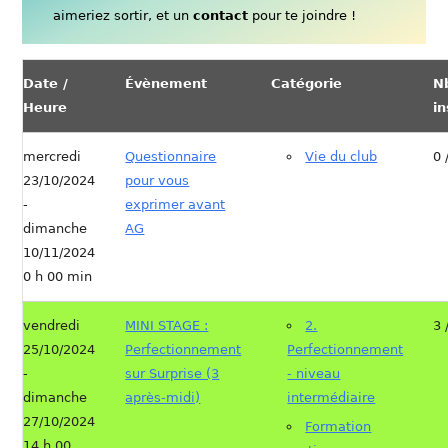
aimeriez sortir, et un
contact
pour te joindre !
Date /
Évènement
Catégorie
N
Heure
in
mercredi
Questionnaire
Vie du club
0 
23/10/2024
pour vous
-
exprimer avant
dimanche
AG
10/11/2024
0 h 00 min
vendredi
MINI STAGE :
2.
3 
25/10/2024
Perfectionnement
Perfectionnement
-
sur Surprise (3
- niveau
dimanche
après-midi)
intermédiaire
27/10/2024
Formation
14 h 00