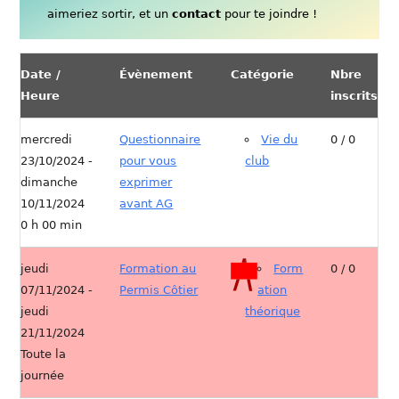
aimeriez sortir, et un
contact
pour te joindre !
Date /
Évènement
Catégorie
Nbre
Heure
inscrits
mercredi
Questionnaire
Vie du
0 / 0
23/10/2024 -
pour vous
club
dimanche
exprimer
10/11/2024
avant AG
0 h 00 min
jeudi
Formation au
Form
0 / 0
07/11/2024 -
Permis Côtier
ation
jeudi
théorique
21/11/2024
Toute la
journée