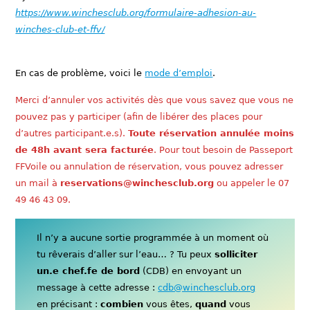
https://www.winchesclub.org/formulaire-adhesion-au-
winches-club-et-ffv/
En cas de problème, voici le
mode d’emploi
.
Merci d’annuler vos activités dès que vous savez que vous ne
pouvez pas y participer (afin de libérer des places pour
d’autres participant.e.s).
Toute réservation annulée moins
de 48h avant sera facturée
. Pour tout besoin de Passeport
FFVoile ou annulation de réservation, vous pouvez adresser
un mail à
reservations@winchesclub.org
ou appeler le 07
49 46 43 09.
Il n’y a aucune sortie programmée à un moment où
tu rêverais d’aller sur l’eau… ? Tu peux
solliciter
un.e chef.fe de bord
(CDB) en envoyant un
message à cette adresse :
cdb@winchesclub.org
en précisant :
combien
vous êtes,
quand
vous