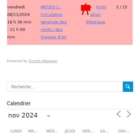
vendredi
METEO 1 :
Form
3 / 15
08/11/2024
Circulation
ation
18 h 30 min
générale des
théorique
- 21 h 00
vents / des
min
masses d'air
Powered by
Events Manager
Calendrier
LUNDI
MARDI
MERCREDI
JEUDI
VENDREDI
SAMEDI
DIMANCHE