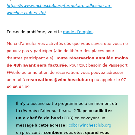
https://www.winchesclub.org/formulaire-adhesion-au-
winches-club-et-ffv/
En cas de problème, voici le
mode d’emploi
.
Merci d’annuler vos activités dès que vous savez que vous ne
pouvez pas y participer (afin de libérer des places pour
d’autres participant.e.s).
Toute réservation annulée moins
de 48h avant sera facturée
. Pour tout besoin de Passeport
FFVoile ou annulation de réservation, vous pouvez adresser
un mail à
reservations@winchesclub.org
ou appeler le 07
49 46 43 09.
Il n’y a aucune sortie programmée à un moment où
tu rêverais d’aller sur l’eau… ? Tu peux
solliciter
un.e chef.fe de bord
(CDB) en envoyant un
message à cette adresse :
cdb@winchesclub.org
en précisant :
combien
vous êtes,
quand
vous