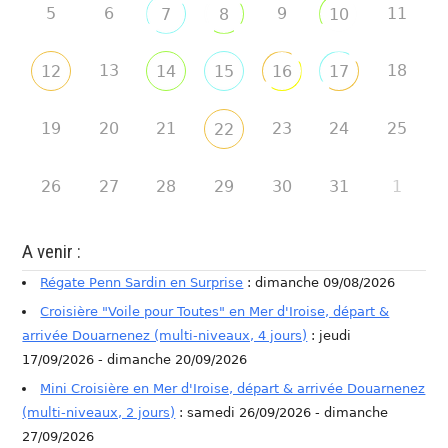
5
6
9
11
7
8
10
13
18
12
14
15
16
17
19
20
21
23
24
25
22
26
27
28
29
30
31
1
A venir :
Régate Penn Sardin en Surprise
: dimanche 09/08/2026
Croisière "Voile pour Toutes" en Mer d'Iroise, départ &
arrivée Douarnenez (multi-niveaux, 4 jours)
: jeudi
17/09/2026 - dimanche 20/09/2026
Mini Croisière en Mer d'Iroise, départ & arrivée Douarnenez
(multi-niveaux, 2 jours)
: samedi 26/09/2026 - dimanche
27/09/2026