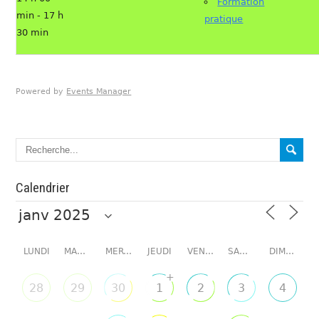
Formation
min - 17 h
pratique
30 min
Powered by
Events Manager
Calendrier
LUNDI
MARDI
MERCREDI
JEUDI
VENDREDI
SAMEDI
DIMANCHE
+
28
29
30
1
2
3
4