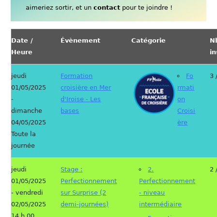
aimeriez sortir, et un
contact
pour te joindre !
Date /
Évènement
Catégorie
N
Heure
in
jeudi
Formation
Fo
3 
01/05/2025
croisière en Mer
rmati
-
d'Iroise - Les
on
dimanche
bases
Croisi
04/05/2025
ère
Toute la
journée
jeudi
Stage :
2.
2 
01/05/2025
Perfectionnement
Perfectionnement
- vendredi
sur Surprise (2
- niveau
02/05/2025
demi-journées)
intermédiaire
14 h 00