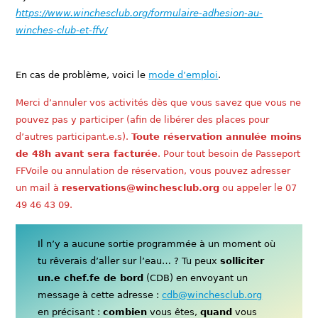
https://www.winchesclub.org/formulaire-adhesion-au-
winches-club-et-ffv/
En cas de problème, voici le
mode d’emploi
.
Merci d’annuler vos activités dès que vous savez que vous ne
pouvez pas y participer (afin de libérer des places pour
d’autres participant.e.s).
Toute réservation annulée moins
de 48h avant sera facturée
. Pour tout besoin de Passeport
FFVoile ou annulation de réservation, vous pouvez adresser
un mail à
reservations@winchesclub.org
ou appeler le 07
49 46 43 09.
Il n’y a aucune sortie programmée à un moment où
tu rêverais d’aller sur l’eau… ? Tu peux
solliciter
un.e chef.fe de bord
(CDB) en envoyant un
message à cette adresse :
cdb@winchesclub.org
en précisant :
combien
vous êtes,
quand
vous