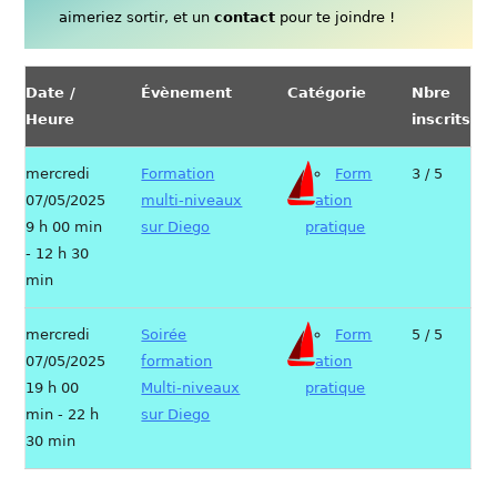
aimeriez sortir, et un
contact
pour te joindre !
Date /
Évènement
Catégorie
Nbre
Heure
inscrits
mercredi
Formation
Form
3 / 5
07/05/2025
multi-niveaux
ation
9 h 00 min
sur Diego
pratique
- 12 h 30
min
mercredi
Soirée
Form
5 / 5
07/05/2025
formation
ation
19 h 00
Multi-niveaux
pratique
min - 22 h
sur Diego
30 min