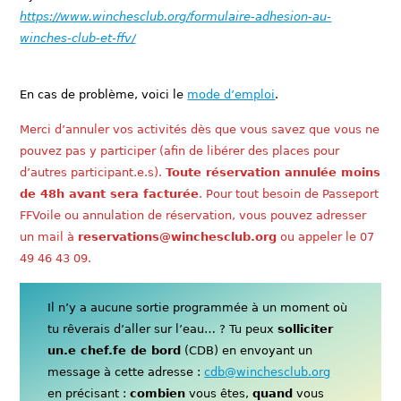
https://www.winchesclub.org/formulaire-adhesion-au-
winches-club-et-ffv/
En cas de problème, voici le
mode d’emploi
.
Merci d’annuler vos activités dès que vous savez que vous ne
pouvez pas y participer (afin de libérer des places pour
d’autres participant.e.s).
Toute réservation annulée moins
de 48h avant sera facturée
. Pour tout besoin de Passeport
FFVoile ou annulation de réservation, vous pouvez adresser
un mail à
reservations@winchesclub.org
ou appeler le 07
49 46 43 09.
Il n’y a aucune sortie programmée à un moment où
tu rêverais d’aller sur l’eau… ? Tu peux
solliciter
un.e chef.fe de bord
(CDB) en envoyant un
message à cette adresse :
cdb@winchesclub.org
en précisant :
combien
vous êtes,
quand
vous