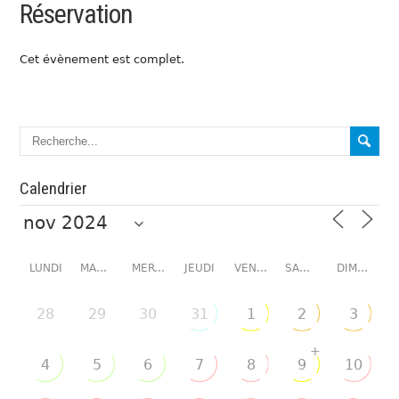
Réservation
Cet évènement est complet.
Calendrier
LUNDI
MARDI
MERCREDI
JEUDI
VENDREDI
SAMEDI
DIMANCHE
28
29
30
31
1
2
3
+
4
5
6
7
8
9
10