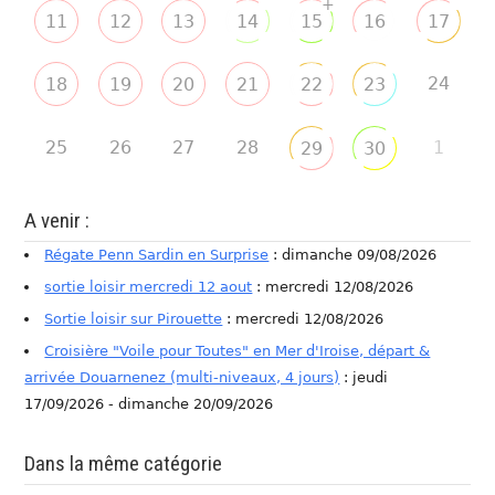
+
11
12
13
14
15
16
17
24
18
19
20
21
22
23
25
26
27
28
1
29
30
A venir :
Régate Penn Sardin en Surprise
: dimanche 09/08/2026
sortie loisir mercredi 12 aout
: mercredi 12/08/2026
Sortie loisir sur Pirouette
: mercredi 12/08/2026
Croisière "Voile pour Toutes" en Mer d'Iroise, départ &
arrivée Douarnenez (multi-niveaux, 4 jours)
: jeudi
17/09/2026 - dimanche 20/09/2026
Dans la même catégorie