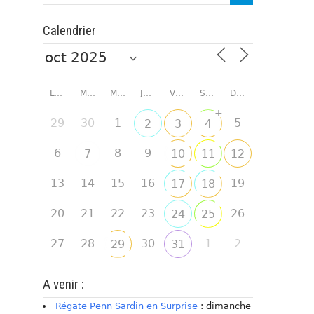
Calendrier
LUNDI
MARDI
MERCREDI
JEUDI
VENDREDI
SAMEDI
DIMANCHE
+
29
30
1
5
2
3
4
6
8
9
7
10
11
12
13
14
15
16
19
17
18
20
21
22
23
26
24
25
27
28
30
1
2
29
31
A venir :
Régate Penn Sardin en Surprise
: dimanche