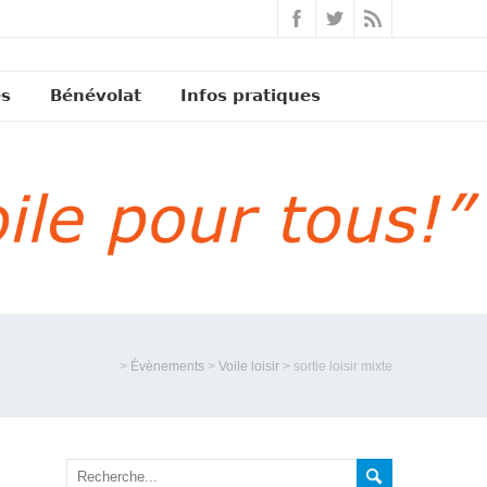
és
Bénévolat
Infos pratiques
>
Évènements
>
Voile loisir
>
sortie loisir mixte