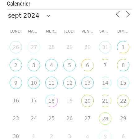
Calendrier
LUNDI
MARDI
MERCREDI
JEUDI
VENDREDI
SAMEDI
DIMANCHE
28
29
30
26
27
31
1
2
3
4
5
6
7
8
9
10
11
12
13
14
15
16
17
19
18
20
21
22
23
24
25
26
27
29
28
30
1
2
3
6
4
5