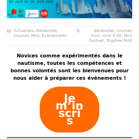
Actualités
,
Bénévolat
,
bénévolat
,
courses
Courses Mini
,
Evènements
mini
,
mini 6.50
,
Mini
Fastnet
,
Trophée MAP
Novices comme expérimentés dans le
nautisme, toutes les compétences et
bonnes volontés sont les bienvenues pour
nous aider à préparer ces évènements !
Je
m’in
scri
s