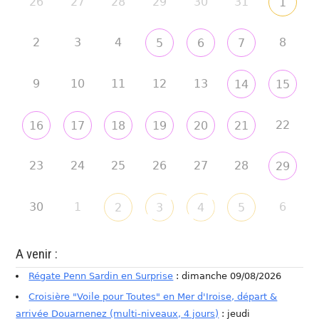
26
27
28
29
30
31
1
2
3
4
8
5
6
7
9
10
11
12
13
14
15
22
16
17
18
19
20
21
23
24
25
26
27
28
29
30
1
6
2
3
4
5
A venir :
Régate Penn Sardin en Surprise
: dimanche 09/08/2026
Croisière "Voile pour Toutes" en Mer d'Iroise, départ &
arrivée Douarnenez (multi-niveaux, 4 jours)
: jeudi