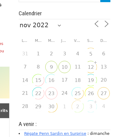
à
Calendrier
LUNDI
MARDI
MERCREDI
JEUDI
VENDREDI
SAMEDI
DIMANCHE
es
 ou
31
1
2
3
4
6
5
+
7
8
11
13
9
10
12
17
20
14
15
16
18
19
21
24
22
23
25
26
27
+
28
4
29
30
1
2
3
rits
A venir :
Régate Penn Sardin en Surprise
: dimanche