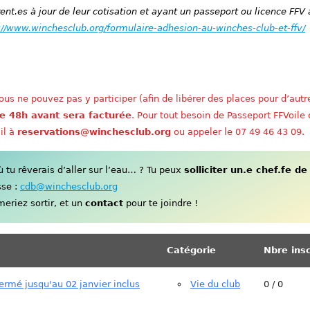
nt.es à jour de leur cotisation et ayant un passeport ou licence FFV 
://www.winchesclub.org/formulaire-adhesion-au-winches-club-et-ffv/
us ne pouvez pas y participer (afin de libérer des places pour d’autr
e 48h avant sera facturée
. Pour tout besoin de Passeport FFVoile
il à
reservations@winchesclub.org
ou appeler le 07 49 46 43 09.
tu rêverais d’aller sur l’eau… ? Tu peux
solliciter un.e chef.fe de
sse :
cdb@winchesclub.org
eriez sortir, et un
contact
pour te joindre !
Catégorie
Nbre insc
fermé jusqu'au 02 janvier inclus
Vie du club
0 / 0