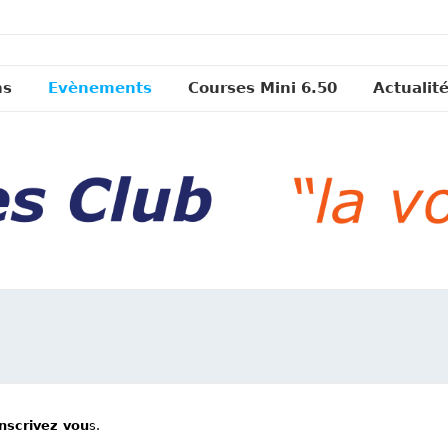
ns
Evènements
Courses Mini 6.50
Actualit
inscrivez vou
s.