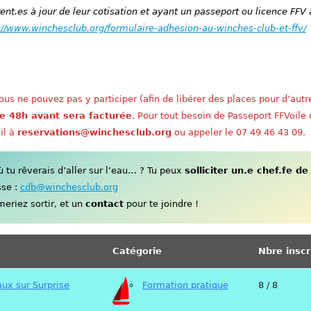
nt.es à jour de leur cotisation et ayant un passeport ou licence FFV 
://www.winchesclub.org/formulaire-adhesion-au-winches-club-et-ffv/
us ne pouvez pas y participer (afin de libérer des places pour d’autr
e 48h avant sera facturée
. Pour tout besoin de Passeport FFVoile
il à
reservations@winchesclub.org
ou appeler le 07 49 46 43 09.
tu rêverais d’aller sur l’eau… ? Tu peux
solliciter un.e chef.fe de
sse :
cdb@winchesclub.org
eriez sortir, et un
contact
pour te joindre !
Catégorie
Nbre inscr
ux sur Surprise
Formation pratique
8 / 8