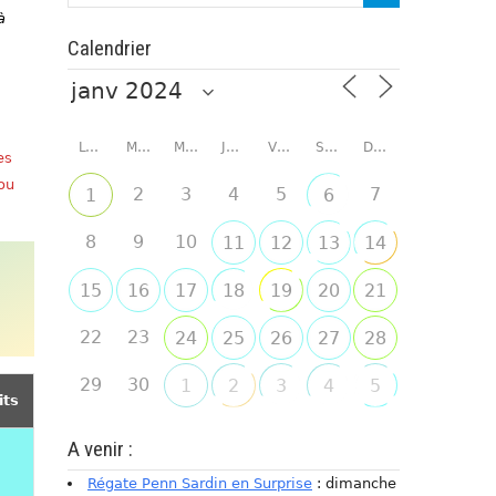
à
Calendrier
LUNDI
MARDI
MERCREDI
JEUDI
VENDREDI
SAMEDI
DIMANCHE
es
 ou
2
3
4
5
7
1
6
8
9
10
11
12
13
14
15
16
17
18
19
20
21
22
23
24
25
26
27
28
29
30
1
2
3
4
5
its
A venir :
Régate Penn Sardin en Surprise
: dimanche