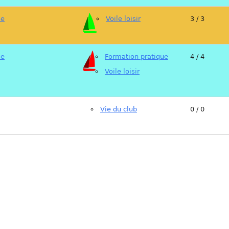
se
Voile loisir
3 / 3
se
Formation pratique
4 / 4
Voile loisir
Vie du club
0 / 0