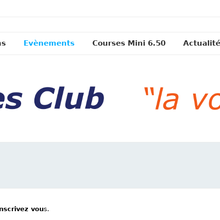
ns
Evènements
Courses Mini 6.50
Actualit
inscrivez vou
s.