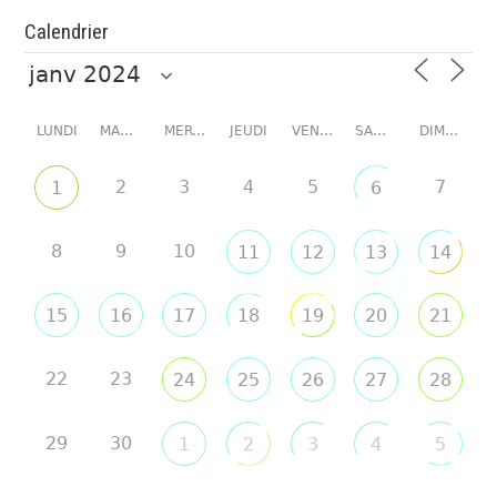
Calendrier
LUNDI
MARDI
MERCREDI
JEUDI
VENDREDI
SAMEDI
DIMANCHE
2
3
4
5
7
1
6
8
9
10
11
12
13
14
15
16
17
18
19
20
21
22
23
24
25
26
27
28
29
30
1
2
3
4
5