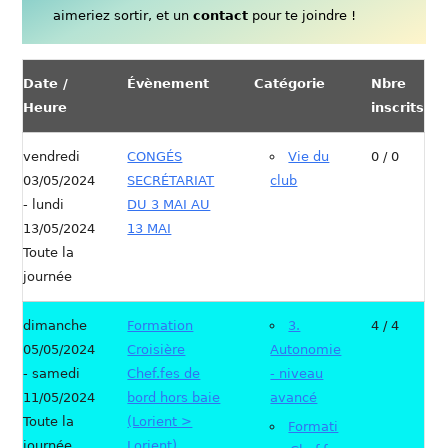
aimeriez sortir, et un
contact
pour te joindre !
Date /
Évènement
Catégorie
Nbre
Heure
inscrits
vendredi
CONGÉS
Vie du
0 / 0
03/05/2024
SECRÉTARIAT
club
- lundi
DU 3 MAI AU
13/05/2024
13 MAI
Toute la
journée
dimanche
Formation
3.
4 / 4
05/05/2024
Croisière
Autonomie
- samedi
Chef.fes de
- niveau
11/05/2024
bord hors baie
avancé
Toute la
(Lorient >
Formati
journée
Lorient)