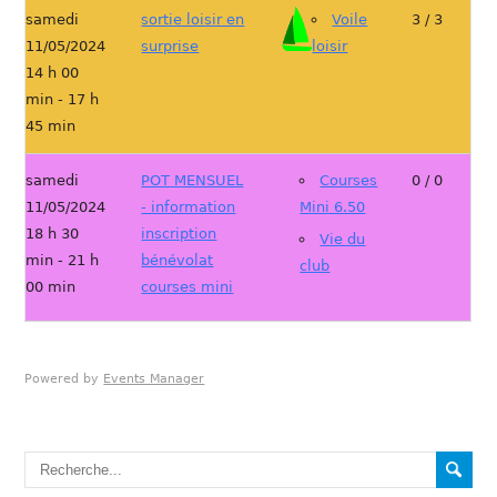
samedi
sortie loisir en
Voile
3 / 3
11/05/2024
surprise
loisir
14 h 00
min - 17 h
45 min
samedi
POT MENSUEL
Courses
0 / 0
11/05/2024
- information
Mini 6.50
18 h 30
inscription
Vie du
min - 21 h
bénévolat
club
00 min
courses mini
Powered by
Events Manager