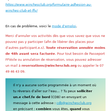
https://www.winchesclub.org/formulaire-adhesion-au-
winches-club-et-ffv/
En cas de problème, voici le
mode d’emploi
.
Merci d’annuler vos activités dès que vous savez que vous ne
pouvez pas y participer (afin de libérer des places pour
d’autres participant.e.s).
Toute réservation annulée moins
de 48h avant sera facturée
. Pour tout besoin de Passeport
FFVoile ou annulation de réservation, vous pouvez adresser
un mail à
reservations@winchesclub.org
ou appeler le 07
49 46 43 09.
Il n’y a aucune sortie programmée à un moment où
tu rêverais d’aller sur l’eau… ? Tu peux
solliciter
un.e chef.fe de bord
(CDB) en envoyant un
message à cette adresse :
cdb@winchesclub.org
en précisant :
combien
vous êtes,
quand
vous